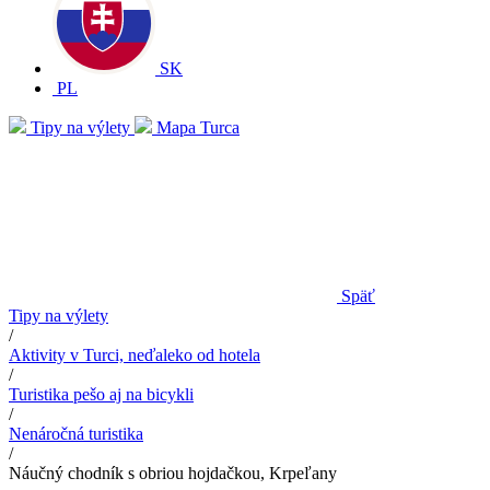
SK
PL
Tipy na výlety
Mapa Turca
Späť
Tipy na výlety
/
Aktivity v Turci, neďaleko od hotela
/
Turistika pešo aj na bicykli
/
Nenáročná turistika
/
Náučný chodník s obriou hojdačkou, Krpeľany