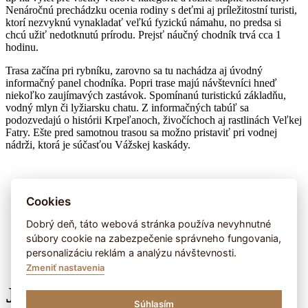
Nenáročnú prechádzku ocenia rodiny s deťmi aj príležitostní turisti,
ktorí nezvyknú vynakladať veľkú fyzickú námahu, no predsa si
chcú užiť nedotknutú prírodu. Prejsť náučný chodník trvá cca 1
hodinu.
Trasa začína pri rybníku, zarovno sa tu nachádza aj úvodný
informačný panel chodníka. Popri trase majú návštevníci hneď
niekoľko zaujímavých zastávok. Spomínanú turistickú základňu,
vodný mlyn či lyžiarsku chatu. Z informačných tabúľ sa
podozvedajú o histórii Krpeľanoch, živočíchoch aj rastlinách Veľkej
Fatry. Ešte pred samotnou trasou sa možno pristaviť pri vodnej
nádrži, ktorá je súčasťou Vážskej kaskády.
Cookies
Dobrý deň, táto webová stránka používa nevyhnutné
súbory cookie na zabezpečenie správneho fungovania,
personalizáciu reklám a analýzu návštevnosti.
Zmeniť nastavenia
Je tu niekto?
Súhlasím