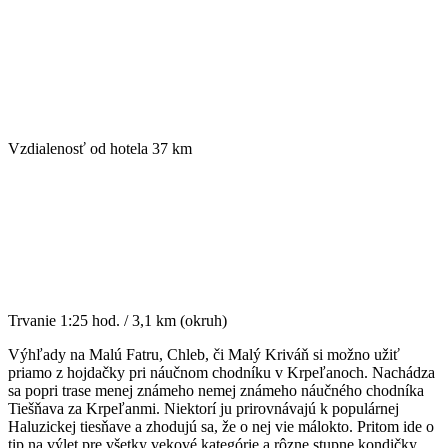
Vzdialenosť od hotela
37 km
Trvanie
1:25 hod. / 3,1 km (okruh)
Výhľady na Malú Fatru, Chleb, či Malý Kriváň si možno užiť
priamo z hojdačky pri náučnom chodníku v Krpeľanoch. Nachádza
sa popri trase menej známeho nemej známeho náučného chodníka
Tiešňava za Krpeľanmi. Niektorí ju prirovnávajú k populárnej
Haluzickej tiesňave a zhodujú sa, že o nej vie málokto. Pritom ide o
tip na výlet pre všetky vekové kategórie a rôzne stupne kondičky.