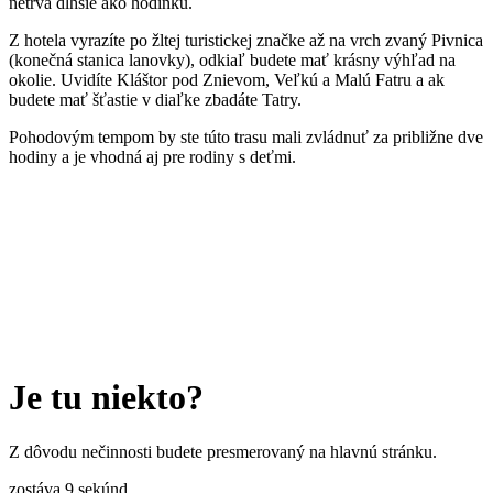
netrvá dlhšie ako hodinku.
Z hotela vyrazíte po žltej turistickej značke až na vrch zvaný Pivnica
(konečná stanica lanovky), odkiaľ budete mať krásny výhľad na
okolie. Uvidíte Kláštor pod Znievom, Veľkú a Malú Fatru a ak
budete mať šťastie v diaľke zbadáte Tatry.
Pohodovým tempom by ste túto trasu mali zvládnuť za približne dve
hodiny a je vhodná aj pre rodiny s deťmi.
Je tu niekto?
Z dôvodu nečinnosti budete presmerovaný na hlavnú stránku.
zostáva
9
sekúnd