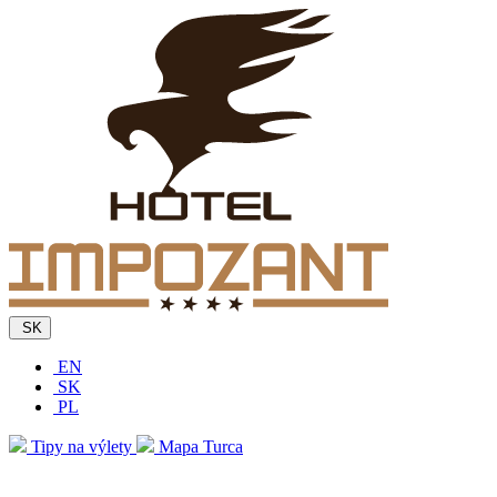
SK
EN
SK
PL
Tipy na výlety
Mapa Turca